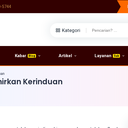
0-5744
Kategori
Kabar
Artikel
Layanan
Blog
Sub
uan
hirkan Kerinduan