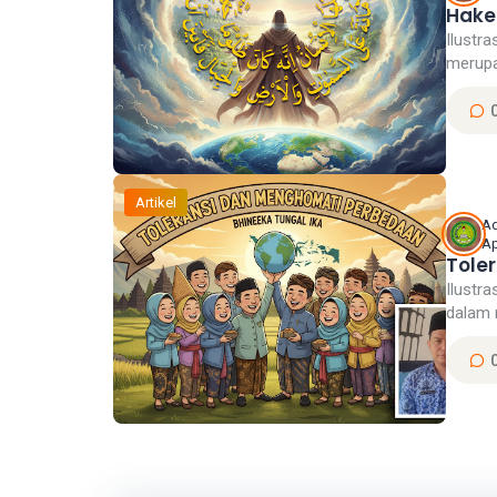
Hake
Ilustr
merupa
Artikel
A
Ap
Tole
Ilustra
dalam 