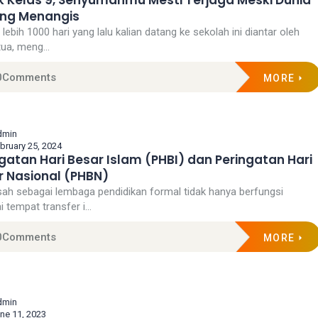
k Kelas 9, Senyumanmu Mesti Terjaga Meski Dunia
ng Menangis
lebih 1000 hari yang lalu kalian datang ke sekolah ini diantar oleh
ua, meng...
0
Comments
MORE
dmin
bruary 25, 2024
gatan Hari Besar Islam (PHBI) dan Peringatan Hari
r Nasional (PHBN)
ah sebagai lembaga pendidikan formal tidak hanya berfungsi
 tempat transfer i...
0
Comments
MORE
dmin
ne 11, 2023