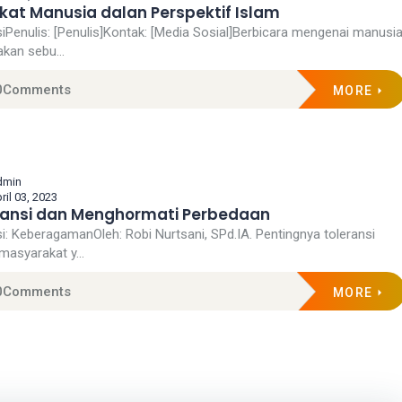
kat Manusia dalan Perspektif Islam
asiPenulis: [Penulis]Kontak: [Media Sosial]Berbicara mengenai manusi
kan sebu...
0
Comments
MORE
dmin
ril 03, 2023
ransi dan Menghormati Perbedaan
si: KeberagamanOleh: Robi Nurtsani, SPd.IA. Pentingnya toleransi
masyarakat y...
0
Comments
MORE