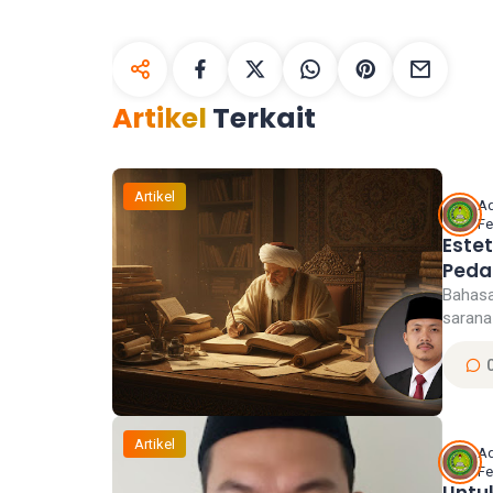
Artikel
Terkait
Artikel
A
Fe
Este
Peda
Bahasa
sarana
Artikel
A
Fe