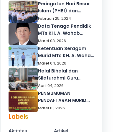
Peringatan Hari Besar
Islam (PHBI) dan
Peringatan Hari Besar
Februari 25, 2024
Nasional (PHBN)
Data Tenaga Pendidik
MTs KH. A. Wahab
Muhsin Sukahideng
Maret 08, 2026
2026
Ketentuan Seragam
Murid MTs KH. A. Wahab
Muhsin Sukahideng
Maret 04, 2026
Halal Bihalal dan
Silaturahmi Guru
Yayasan KH. Zainal
April 04, 2026
Muhsin dan Yayasan
PENGUMUMAN
KHZ Musthafa
PENDAFTARAN MURID
Berlangsung Khidmat
BARU TAHUN PELAJARAN
Maret 01, 2026
2026/2027
Labels
Aktifitas
Artikel