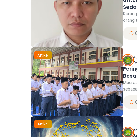
Untu
Seda
Kurang 
orang t
Artikel
A
Fe
Perin
Besa
Madras
sebagai
Artikel
A
Ju