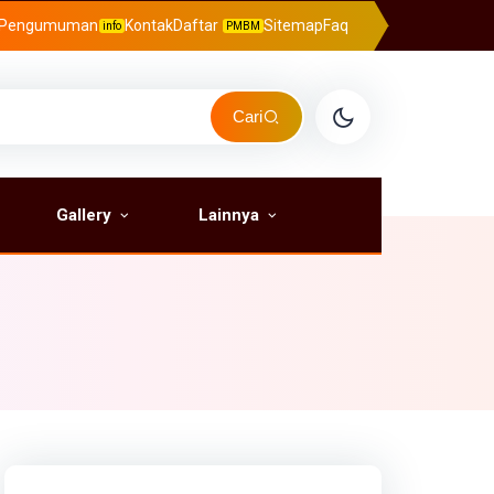
Pengumuman
Kontak
Daftar
Sitemap
Faq
info
PMBM
Cari
Gallery
Lainnya