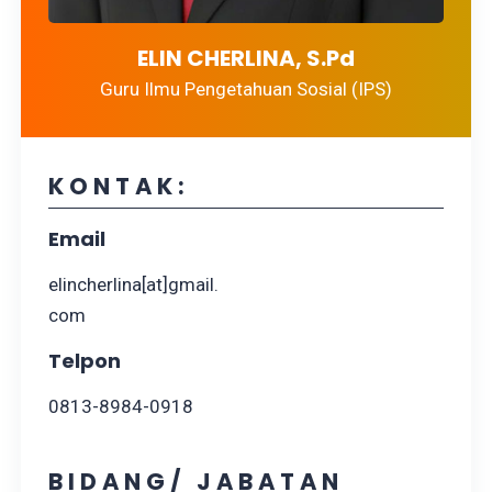
ELIN CHERLINA, S.Pd
Guru Ilmu Pengetahuan Sosial (IPS)
KONTAK:
Email
elincherlina[at]gmail.
com
Telpon
0813-8984-0918
BIDANG/ JABATAN