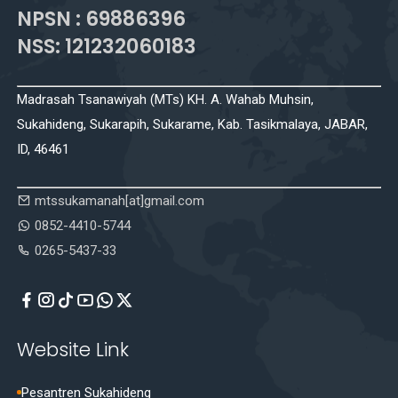
NPSN : 69886396
NSS: 121232060183
Madrasah Tsanawiyah (MTs) KH. A. Wahab Muhsin,
Sukahideng, Sukarapih, Sukarame, Kab. Tasikmalaya, JABAR,
ID, 46461
mtssukamanah[at]gmail.com
0852-4410-5744
0265-5437-33
Website Link
Pesantren Sukahideng